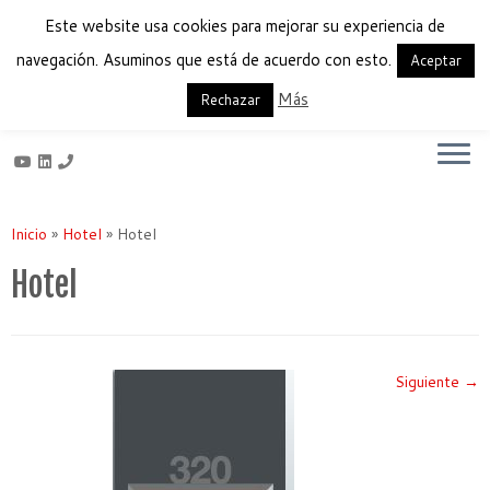
Este website usa cookies para mejorar su experiencia de
navegación. Asuminos que está de acuerdo con esto.
Aceptar
Más
Français
English
Español
Rechazar
Saltar
al
Inicio
»
Hotel
»
Hotel
contenido
Hotel
Siguiente →