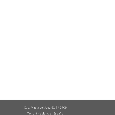
Ctra. Masía del Juez 61 | 46909
Torrent · Valencia · España