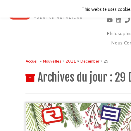
This website uses cookie
Philosophi
Nous Con
Passer
au
Accueil
»
Nouvelles
»
2021
»
December
»
29
contenu
Archives du jour :
29 