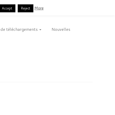
Français
English
Español
More
Accept
Reject
 de téléchargements
Nouvelles