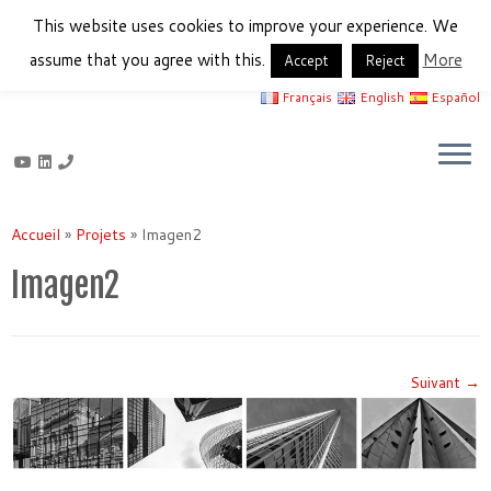
This website uses cookies to improve your experience. We
assume that you agree with this.
More
Accept
Reject
Français
English
Español
Passer
au
Accueil
»
Projets
»
Imagen2
contenu
Imagen2
Suivant →