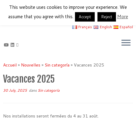
This website uses cookies to improve your experience. We
assume that you agree with this.
More
Accept
Reject
Français
English
Español
Passer
au
Accueil
»
Nouvelles
»
Sin categoría
»
Vacances 2025
contenu
Vacances 2025
30 July, 2025
dans
Sin categoría
Nos installations seront fermées du 4 au 31 août.