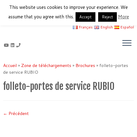
This website uses cookies to improve your experience. We
assume that you agree with this.
More
Accept
Reject
Français
English
Español
Passer
au
Accueil
»
Zone de téléchargements
»
Brochures
»
folleto-portes
contenu
de service RUBIO
folleto-portes de service RUBIO
← Précédent