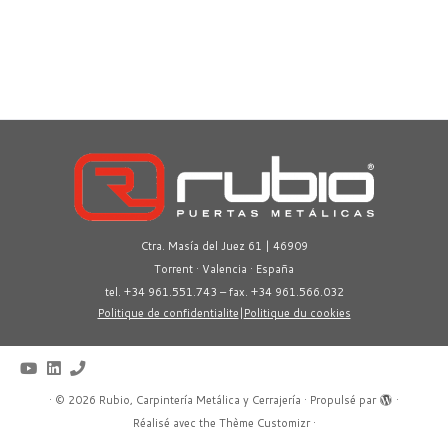
Ctra. Masía del Juez 61 | 46909
Torrent · Valencia · España
tel. +34 961.551.743 – fax. +34 961.566.032
Politique de confidentialite
|
Politique du cookies
·
© 2026
Rubio, Carpintería Metálica y Cerrajería
·
Propulsé par
·
Réalisé avec the
Thème Customizr
·