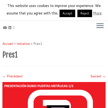
This website uses cookies to improve your experience. We
assume that you agree with this.
More
Accept
Reject
Français
English
Español
Passer
au
Accueil
»
Initiation
»
Pres1
contenu
Pres1
← Précédent
Suivant →