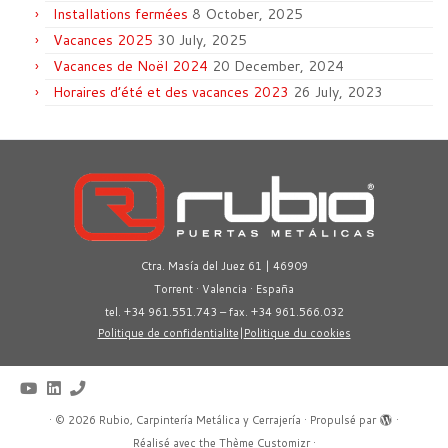
Installations fermées
8 October, 2025
Vacances 2025
30 July, 2025
Vacances de Noël 2024
20 December, 2024
Horaires d’été et des vacances 2023
26 July, 2023
Ctra. Masía del Juez 61 | 46909
Torrent · Valencia · España
tel. +34 961.551.743 – fax. +34 961.566.032
Politique de confidentialite
|
Politique du cookies
·
© 2026
Rubio, Carpintería Metálica y Cerrajería
·
Propulsé par
·
Réalisé avec the
Thème Customizr
·