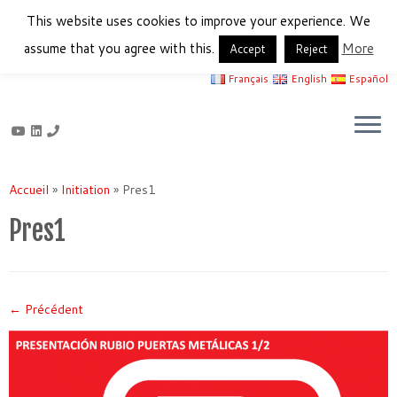
This website uses cookies to improve your experience. We
assume that you agree with this.
More
Accept
Reject
Français
English
Español
Passer
au
Accueil
»
Initiation
»
Pres1
contenu
Pres1
← Précédent