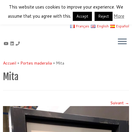
This website uses cookies to improve your experience. We
assume that you agree with this.
More
Accept
Reject
Français
English
Español
Passer
au
Accueil
»
Portes maderalia
»
Mita
contenu
Mita
Suivant →