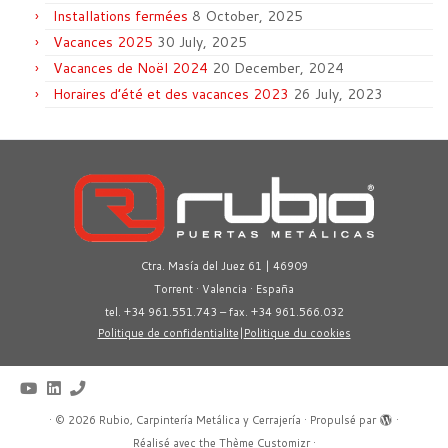
Installations fermées
8 October, 2025
Vacances 2025
30 July, 2025
Vacances de Noël 2024
20 December, 2024
Horaires d’été et des vacances 2023
26 July, 2023
Ctra. Masía del Juez 61 | 46909
Torrent · Valencia · España
tel. +34 961.551.743 – fax. +34 961.566.032
Politique de confidentialite
|
Politique du cookies
·
© 2026
Rubio, Carpintería Metálica y Cerrajería
·
Propulsé par
·
Réalisé avec the
Thème Customizr
·