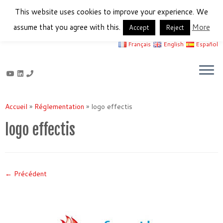
This website uses cookies to improve your experience. We
assume that you agree with this.
More
Accept
Reject
Français
English
Español
Passer
au
Accueil
»
Réglementation
»
logo effectis
contenu
logo effectis
← Précédent