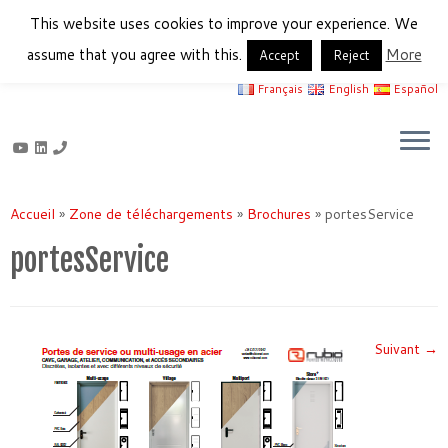
This website uses cookies to improve your experience. We
assume that you agree with this.
More
Accept
Reject
Français
English
Español
Passer
au
Accueil
»
Zone de téléchargements
»
Brochures
»
portesService
contenu
portesService
Suivant →