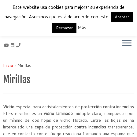
Este website usa cookies para mejorar su experiencia de
navegación. Asuminos que está de acuerdo con esto.
Aceptar
Más
Français
English
Español
Rechazar
Saltar
al
Inicio
»
Mirillas
contenido
Mirillas
Vidrio
especial para acristalamientos de
protección contra incendios
EI.Este vidrio es un
vidrio laminado
múltiple claro, compuesto por
un mínimo de dos hojas de vidrio flotado. Entre las hojas se ha
intercalado una
capa
de protección
contra incendios
transparente,
que en contacto con el fuego reacciona formando una espuma que