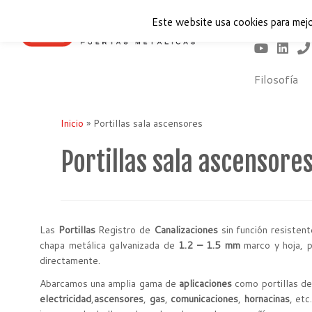
Este website usa cookies para mejo
Filosofía
Saltar
al
Inicio
»
Portillas sala ascensores
contenido
Portillas sala ascensore
Las
Portillas
Registro de
Canalizaciones
sin función resisten
chapa metálica galvanizada de
1.2 – 1.5 mm
marco y hoja, p
directamente.
Abarcamos una amplia gama de
aplicaciones
como portillas de
electricidad
,
ascensores
,
gas
,
comunicaciones
,
hornacinas
, et