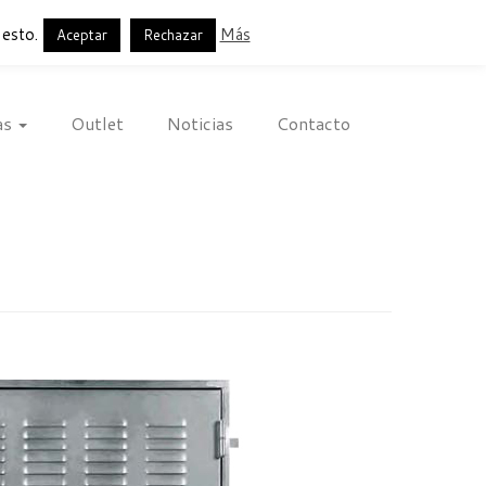
Français
English
Español
 esto.
Más
Aceptar
Rechazar
as
Outlet
Noticias
Contacto