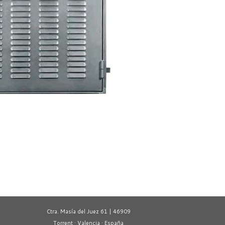
Ctra. Masía del Juez 61 | 46909
Torrent · Valencia · España