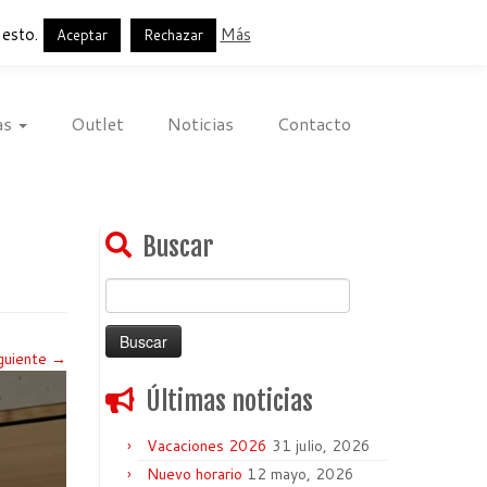
Français
English
Español
 esto.
Más
Aceptar
Rechazar
as
Outlet
Noticias
Contacto
Buscar
Buscar:
guiente →
Últimas noticias
Vacaciones 2026
31 julio, 2026
Nuevo horario
12 mayo, 2026