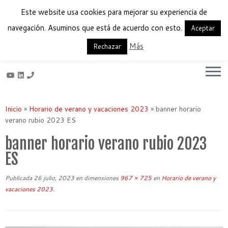
Este website usa cookies para mejorar su experiencia de
navegación. Asuminos que está de acuerdo con esto.
Aceptar
Más
Français
English
Español
Rechazar
Saltar
al
Inicio
»
Horario de verano y vacaciones 2023
»
banner horario
contenido
verano rubio 2023 ES
banner horario verano rubio 2023
ES
Publicada
26 julio, 2023
en dimensiones
967 × 725
en
Horario de verano y
vacaciones 2023
.