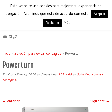
Este website usa cookies para mejorar su experiencia de
navegación. Asuminos que está de acuerdo con esto.
Aceptar
Más
Français
English
Español
Rechazar
Saltar
al
Inicio
»
Solución para evitar contagios
»
Powerturn
contenido
Powerturn
Publicada
7 mayo, 2020
en dimensiones
281 × 69
en
Solución para evitar
contagios
.
← Anterior
Siguiente →