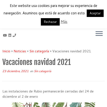
Este website usa cookies para mejorar su experiencia de
navegación. Asuminos que está de acuerdo con esto.
Aceptar
Más
Français
English
Español
Rechazar
Saltar
al
Inicio
»
Noticias
»
Sin categoría
»
Vacaciones navidad 2021
contenido
Vacaciones navidad 2021
23 diciembre, 2021
en
Sin categoría
Las instalaciones de Rubio permanecerán cerradas del 24 de
diciembre al 2 de enero